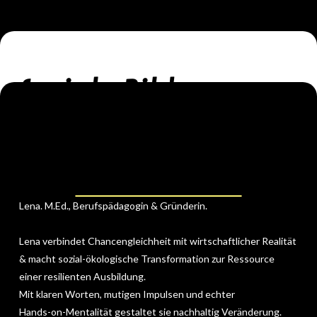
Soziale Bildungs-
produkte.
Lena. M.Ed., Berufspädagogin & Gründerin.
Talente erkennen.
Soziale Nachhaltigkeit beginnt mit
Lena verbindet Chancengleichheit mit wirtschaftlicher Realität
Bildungsgerechtigkeit. Unsere Formate unterstützen
& macht sozial-ökologische Transformation zur Ressource
dabei, strukturelle Barrieren zu erkennen und
einer resilienten Ausbildung.
Potenziale sichtbar zu machen, die sonst übersehen
Mit klaren Worten, mutigen Impulsen und echter
werden.
Hands-on-Mentalität gestaltet sie nachhaltig Veränderung.