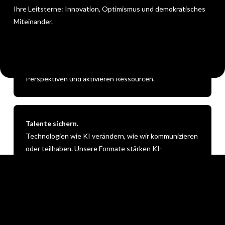
Ihre Leitsterne: Innovation, Optimismus und demokratisches
Miteinander.
Talente stärken.
Alle jungen Menschen haben Potenziale, aber nicht alle
dieselben Chancen, um sie zu entfalten. Unsere
Formate fördern Selbstwirksamkeit, entwickeln
Perspektiven und aktivieren Ressourcen.
Talente sichern.
Technologien wie KI verändern, wie wir kommunizieren
oder teilhaben. Unsere Formate stärken KI-
Kompetenzen als Grundlage für Demokratie-Bildung
und gesellschaftliche Teilhabe.
Talente begleiten.